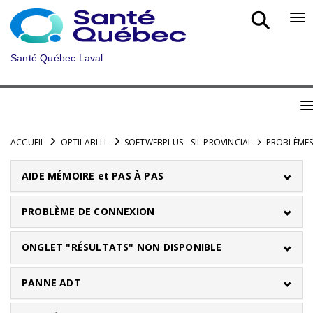
Aller
au
Bo
menu
nav
principal
mob
Santé Québec Laval
B
n
ACCUEIL
OPTILABLLL
SOFTWEBPLUS - SIL PROVINCIAL
PROBLÈMES
m
AIDE MÉMOIRE et PAS À PAS
PROBLÈME DE CONNEXION
ONGLET "RÉSULTATS" NON DISPONIBLE
PANNE ADT