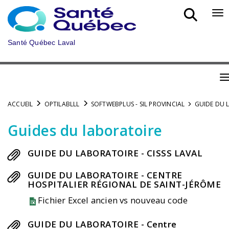
Aller
au
Bo
menu
nav
principal
mob
Santé Québec Laval
B
n
ACCUEIL
OPTILABLLL
SOFTWEBPLUS - SIL PROVINCIAL
GUIDE DU L
m
Guides du laboratoire
GUIDE DU LABORATOIRE - CISSS LAVAL
GUIDE DU LABORATOIRE - CENTRE
HOSPITALIER RÉGIONAL DE SAINT-JÉRÔME
Fichier Excel ancien vs nouveau code
GUIDE DU LABORATOIRE - Centre