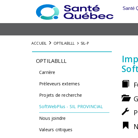
Skip
Santé 
to
main
content
ACCUEIL
OPTILABLLL
SIL-P
Imp
OPTILABLLL
Sof
Carrière
Préleveurs externes
F
Projets de recherche
G
SoftWebPlus - SIL PROVINCIAL
P
Nous joindre
N
Valeurs critiques