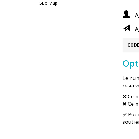
Site Map
A
A
CODE
Opt
Le num
réserv
❌ Ce 
❌ Ce 
✅ Pour
soutien